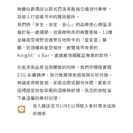
緻麗伯爵酒店以歐式巴洛克風格交織現代美學，
為旅人打造城市中的雅致居所。
我們將「安全、安定、安心」的品牌核心價值深
植於每一處細節，從寬敞明亮的典雅客房、12樓
坐擁高空視野並匯聚在地時令的「皇家宴」餐
廳，到頂樓與星空相伴、飽覽城市夜景的
Knight’s Bar，處處展現細膩且專業的款待。
在追求高品質住宿體驗的同時，我們亦積極實踐
ESG 永續精神，致力推廣綠色旅宿與在地共融。
無論是商務差旅、家庭出遊或觀光休閒，都能在
這裡感受到如家般的溫暖與舒適，為您的旅程留
下最溫馨的美好記憶。
加入飯店官方LINE以領取入會好禮及住宿
折價券