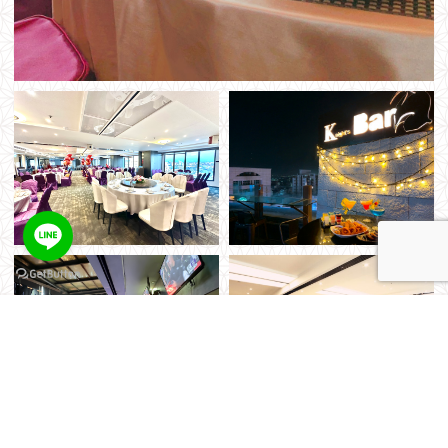
keyboard_arrow_up
座落於酒店頂層的優雅空間，開啟一場味蕾與感官交織的雙重