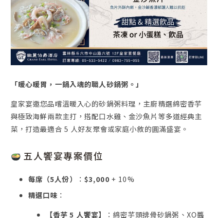
「暖心暖胃，一鍋入魂的職人砂鍋粥。」
皇家宴邀您品嚐溫暖入心的砂鍋粥料理，主廚精選綿密香芋
與極致海鮮兩款主打，搭配口水雞、金沙魚片等多道經典主
菜，打造最適合 5 人好友聚會或家庭小敘的圓滿盛宴。
五人饗宴專案價位
每席（5人份）
：
$3,000
+ 10%
精選口味
：
【香芋 5 人饗宴】
：綿密芋頭排骨砂鍋粥、XO醬