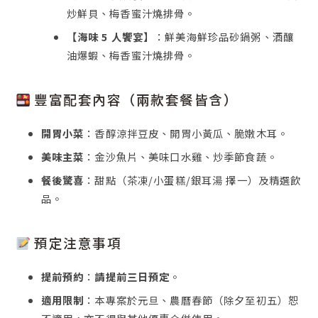
炒鮮貝、梅香蜜汁燒排骨。
【海味 5 人饗宴】
：鮮美海鮮珍品砂鍋粥、酒釀
油爆蝦、梅香蜜汁燒排骨。
豐富配套內容（兩款套餐皆含）
開胃小菜
：香醇涼拌豆皮、開胃小黃瓜、脆嫩木耳。
美味主菜
：金沙魚片、美味口水雞、炒季節食蔬。
餐後驚喜
：甜點（茶凍/小蛋糕/銀耳湯 擇一）及精選飲
品。
預定注意事項
提前預約
：
請提前三日預定
。
適用限制
：本專案於元旦、農曆春節（除夕至初五）恕