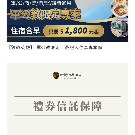
【致敬英雄】 軍公教限定｜憑證入住享專案價