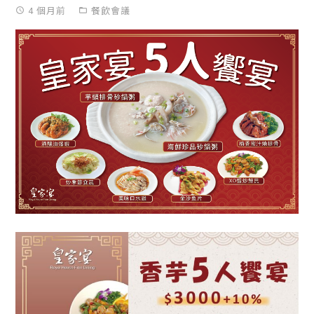
4 個月前
餐飲會議
access_time
folder_open