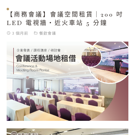
【商務會議】會議空間租賃｜200 吋
LED 電視牆・近火車站 5 分鐘
3 個月前
餐飲會議
access_time
folder_open