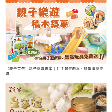
【親子首選】親子樂遊專案｜住主題遊戲房・贈限量樂高
組