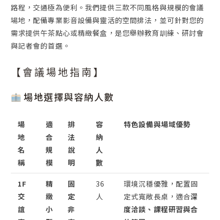
路程，交通極為便利。我們提供三款不同風格與規模的會議
場地，配備專業影音設備與靈活的空間排法，並可針對您的
需求提供午茶點心或精緻餐盒，是您舉辦教育訓練、研討會
與記者會的首選。
【會議場地指南】
場地選擇與容納人數
場
適
排
容
特色設備與場域優勢
地
合
法
納
名
規
說
人
稱
模
明
數
1F
精
固
36
環境沉穩優雅，配置固
交
緻
定
人
定式寬敞長桌，適合
深
誼
小
非
度洽談、課程研習與合