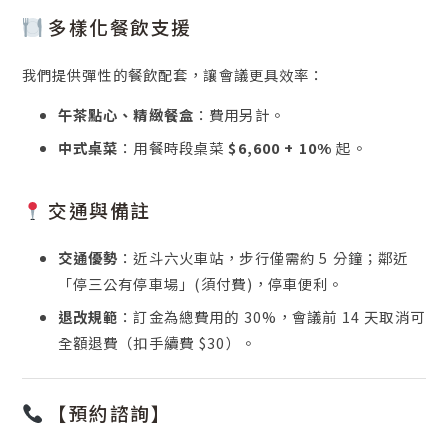
多樣化餐飲支援
我們提供彈性的餐飲配套，讓會議更具效率：
午茶點心、精緻餐盒
：費用另計。
中式桌菜
：用餐時段桌菜
$6,600 + 10%
起。
交通與備註
交通優勢
：近斗六火車站，步行僅需約 5 分鐘；鄰近
「停三公有停車場」(須付費)，停車便利。
退改規範
：訂金為總費用的 30%，會議前 14 天取消可
全額退費（扣手續費 $30）。
【預約諮詢】