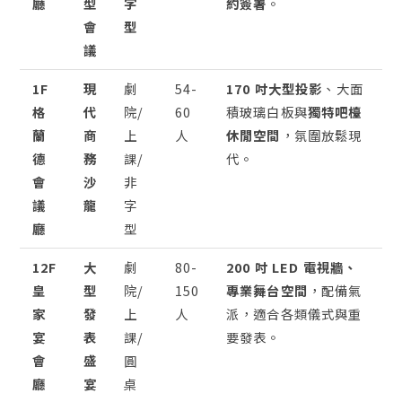
廳
型
字
約簽署
。
會
型
議
1F
現
劇
54-
170 吋大型投影
、大面
格
代
院/
60
積玻璃白板與
獨特吧檯
蘭
商
上
人
休閒空間
，氛圍放鬆現
德
務
課/
代。
會
沙
非
議
龍
字
廳
型
12F
大
劇
80-
200 吋 LED 電視牆、
皇
型
院/
150
專業舞台空間
，配備氣
家
發
上
人
派，適合各類儀式與重
宴
表
課/
要發表。
會
盛
圓
廳
宴
桌