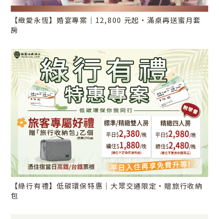
【緻愛永恆】婚宴專案｜12,800 元起・滿桌再送蜜月套
房
【綠行有禮】低碳環保特惠｜大眾交通限定・贈旅行收納
包