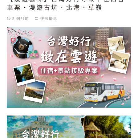
車票・漫遊古坑、北港、草嶺
5 個月前
住宿優惠
access_time
folder_open