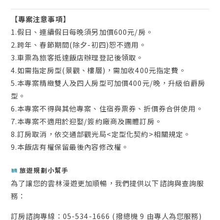
【專案注意事項】
1.假日、連續假日每晚須另加價600元/房。
2.跨年、春節期間(除夕-初四)恕不適用。
3.車票為旅客抵達飯店辦理登記後領取。
4.如需指定房型(景觀、樓層)，需加收400元指定費。
5.本專案精緻雙人及四人房型可加價400元/晚，升級伯爵房
型。
6.本專案不得與其他專案、住宿券票券、折價券合併使用。
7.本專案不適用於迎娶/簽約廠商及團體訂房。
8.訂房取消，依交通部觀光局<定型化契約>相關規定。
9.本飯店有權保留最後內容修改權。
旅遊規劃小幫手
為了讓您的雲林漫遊更加順暢，我們提供以下諮詢與查詢服
務：
訂房諮詢專線：05-534-1666 (撥總機 9 由專人為您服務)