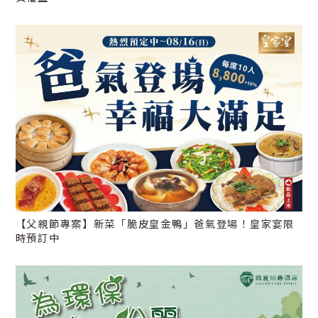
【父親節專案】新菜「脆皮皇金鴨」爸氣登場！皇家宴限
時預訂中