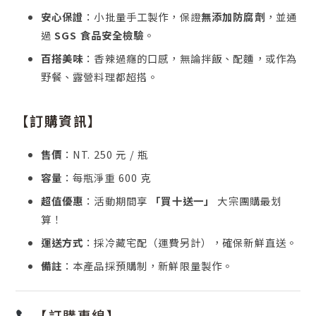
安心保證
：小批量手工製作，保證
無添加防腐劑
，並通
過
SGS 食品安全檢驗
。
百搭美味
：香辣過癮的口感，無論拌飯、配麵，或作為
野餐、露營料理都超搭。
【訂購資訊】
售價
：NT. 250 元 / 瓶
容量
：每瓶淨重 600 克
超值優惠
：活動期間享
「買十送一」
大宗團購最划
算！
運送方式
：採冷藏宅配（運費另計），確保新鮮直送。
備註
：本產品採預購制，新鮮限量製作。
【訂購專線】