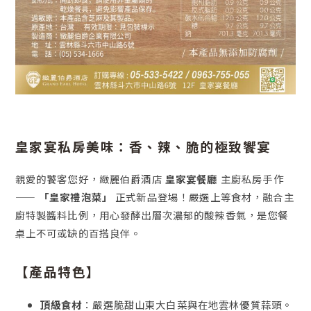
皇家宴私房美味：香、辣、脆的極致饗宴
親愛的饕客您好，緻麗伯爵酒店
皇家宴餐廳
主廚私房手作
——
「皇家禮泡菜」
正式新品登場！嚴選上等食材，融合主
廚特製醬料比例，用心發酵出層次濃郁的酸辣香氣，是您餐
桌上不可或缺的百搭良伴。
【產品特色】
頂級食材
：嚴選脆甜山東大白菜與在地雲林優質蒜頭。