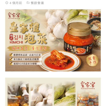
4 個月前
餐飲會議
access_time
folder_open