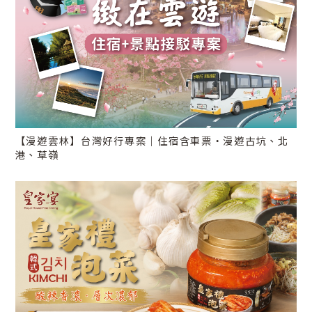
【漫遊雲林】台灣好行專案｜住宿含車票・漫遊古坑、北
港、草嶺