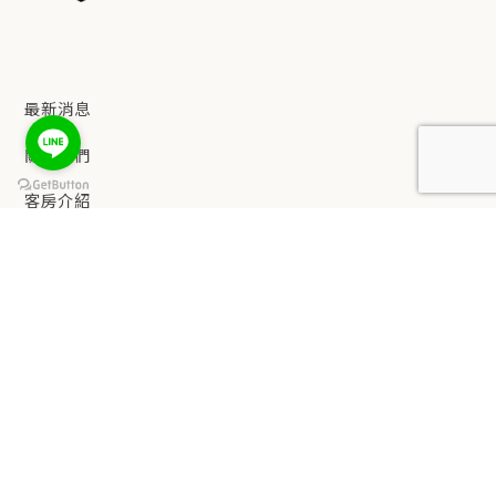
最新消息
關於我們
客房介紹
keyboard_arrow_up
設施服務
餐飲服務
觀光景點
交通資訊
緻麗嚴選