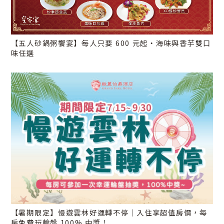
【五人砂鍋粥饗宴】每人只要 600 元起・海味與香芋雙口
味任選
【暑期限定】慢遊雲林好運轉不停｜入住享超值房價，每
房免費玩輪盤 100% 中獎！