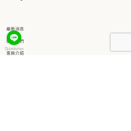
最新消息
關於我們
客房介紹
keyboard_arrow_up
設施服務
餐飲服務
觀光景點
交通資訊
緻麗嚴選