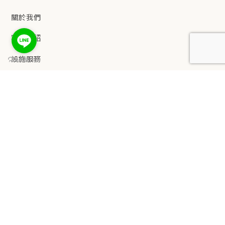
關於我們
客房介紹
設施服務
餐飲服務
keyboard_arrow_up
觀光景點
交通資訊
緻麗嚴選
聯絡我們