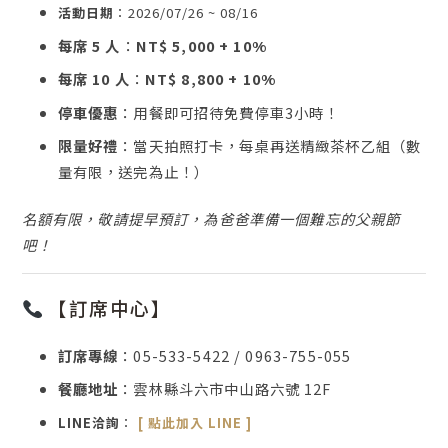
活動日期
：2026/07/26 ~ 08/16
每席 5 人
：
NT$ 5,000 + 10%
每席 10 人
：
NT$ 8,800 + 10%
停車優惠
：用餐即可招待免費停車3小時！
限量好禮
：當天拍照打卡，每桌再送精緻茶杯乙組（數
量有限，送完為止！）
名額有限，敬請提早預訂，為爸爸準備一個難忘的父親節
吧！
【訂席中心】
訂席專線
：05-533-5422 / 0963-755-055
餐廳地址
：雲林縣斗六市中山路六號 12F
LINE洽詢
：
[ 點此加入 LINE ]