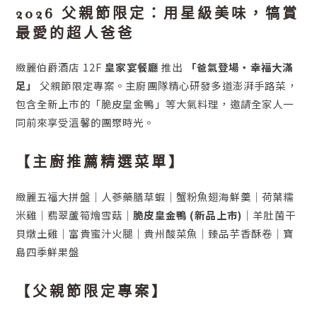
2026 父親節限定：用星級美味，犒賞
最愛的超人爸爸
緻麗伯爵酒店 12F
皇家宴餐廳
推出
「爸氣登場・幸福大滿
足」
父親節限定專案。主廚團隊精心研發多道澎湃手路菜，
包含全新上市的「脆皮皇金鴨」等大氣料理，邀請全家人一
同前來享受溫馨的團聚時光。
【主廚推薦精選菜單】
緻麗五福大拼盤｜人蔘藥膳草蝦｜蟹粉魚翅海鮮羹｜荷葉糯
米雞｜翡翠蘆筍燴雪菇｜
脆皮皇金鴨 (新品上市)
｜羊肚菌干
貝燉土雞｜富貴蜜汁火腿｜貴州酸菜魚｜臻品芋香酥卷｜寶
島四季鮮果盤
【父親節限定專案】